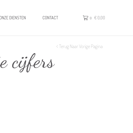
ONZE DIENSTEN
CONTACT
€
0,00
0
Terug Naar Vorige Pagina
 cijfers