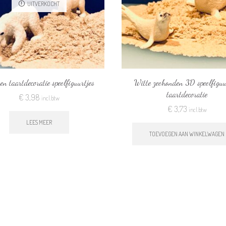
UITVERKOCHT
ren taartdecoratie speelfiguurtjes
Witte zeehonden 3D speelfiguu
taartdecoratie
€
3,98
incl.btw
€
3,73
incl.btw
LEES MEER
TOEVOEGEN AAN WINKELWAGEN