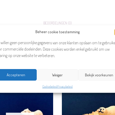
BEOORDELINGEN (0)
Beheer cookie toestemming
Only logged in customers who have pu
 willen geen persoonlijke gegevens van onze klanten opslaan om te gebruik
or commerciële doeleinden. Deze cookies worden enkel gebruikt om uw
aring op onze website te verbeteren.
Gerelateerde producten
Accepteren
Weiger
Bekijk voorkeuren
Cookiebeleid
Privacybeleid