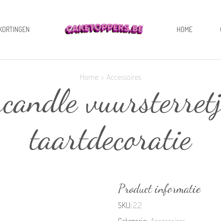
KORTINGEN
HOME
Home
Accessoires
andle vuursterretje
taartdecoratie
Product informatie
SKU:
2,2
Categorie:
Accessoires