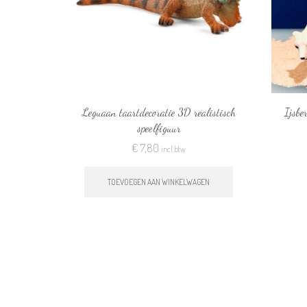
Leguaan taartdecoratie 3D realistisch
Ijsbe
speelfiguur
€
7,80
incl.btw
TOEVOEGEN AAN WINKELWAGEN