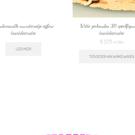
dercandle vuursterretje cijfers
Witte zeehonden 3D speelfiguu
taartdecoratie
taartdecoratie
€
3,73
incl.btw
LEES MEER
TOEVOEGEN AAN WINKELWAGEN