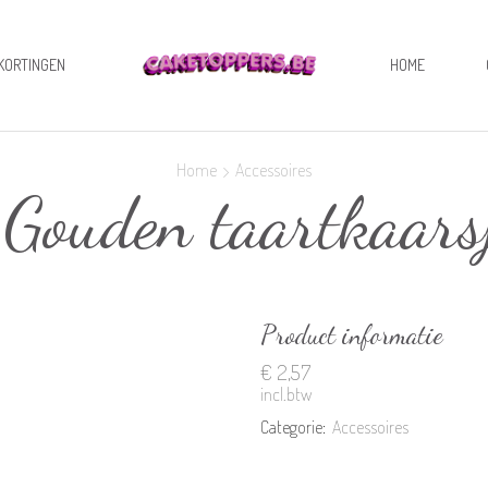
KORTINGEN
HOME
Home
Accessoires
 Gouden taartkaars
Product informatie
€
2,57
incl.btw
Categorie:
Accessoires