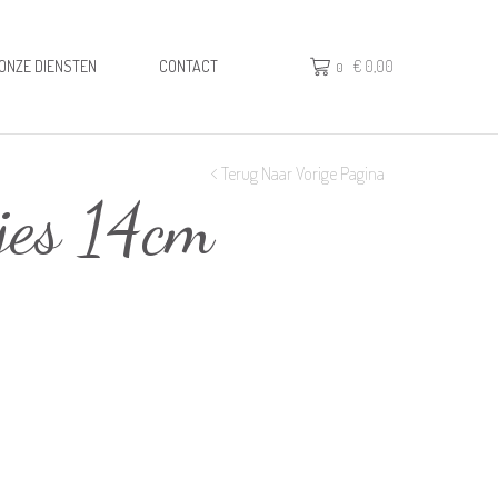
ONZE DIENSTEN
CONTACT
€
0,00
0
Terug Naar Vorige Pagina
jes 14cm