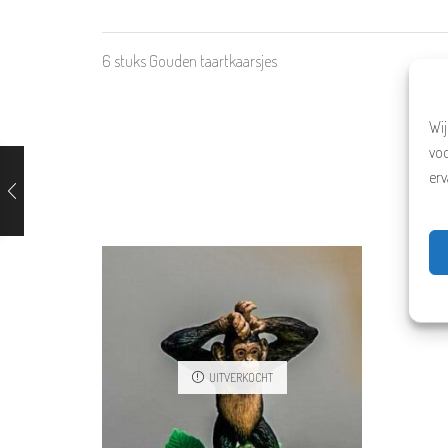
6 stuks Gouden taartkaarsjes
Wij
vo
erv
UITVERKOCHT