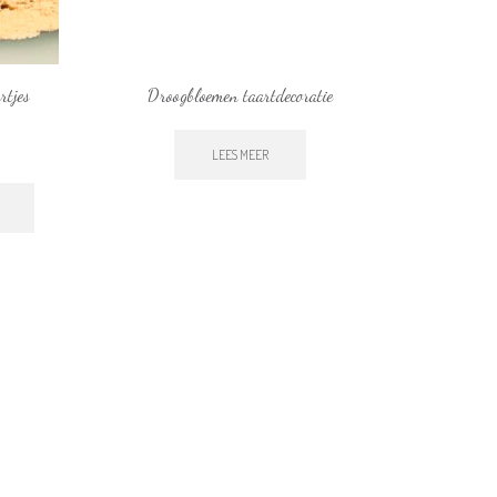
rtjes
Droogbloemen taartdecoratie
Leeuw ta
LEES MEER
TO