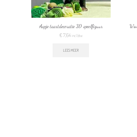
Aapje taartdecoratie 3D speelfiguur
Won
€
7,64
incl.btw
LEES MEER