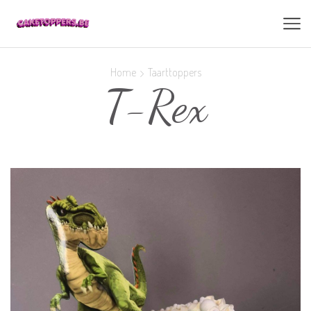
Home
Taarttoppers
T-Rex