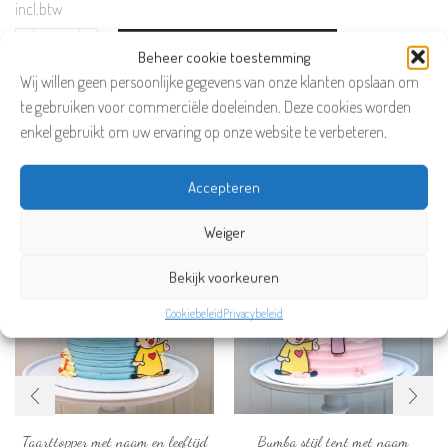
incl.btw
TOEVOEGEN AAN WINKELWAGEN
T-
Beheer cookie toestemming
Rex
Wij willen geen persoonlijke gegevens van onze klanten opslaan om
aantal
Categorie:
Taarttoppers
te gebruiken voor commerciële doeleinden. Deze cookies worden
enkel gebruikt om uw ervaring op onze website te verbeteren.
Gerelateerde producten
Accepteren
Weiger
Bekijk voorkeuren
Cookiebeleid
Privacybeleid
Taarttopper met naam en leeftijd
Bumba stijl tent met naam